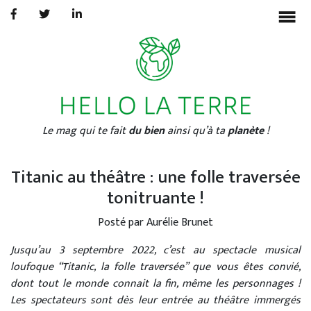
BONHEUR
ECOLOGIE
CULTURE
INTERVIEWS
▼
Le mag qui te fait
du bien
ainsi qu’à ta
planète
!
À PROPOS
AURÉLIE BRUNET
Titanic au théâtre : une folle traversée
PORTFOLIO
tonitruante !
Posté par Aurélie Brunet
Jusqu’au 3 septembre 2022, c’est au spectacle musical
loufoque “Titanic, la folle traversée” que vous êtes convié,
dont tout le monde connait la fin, même les personnages !
Les spectateurs sont dès leur entrée au théâtre immergés