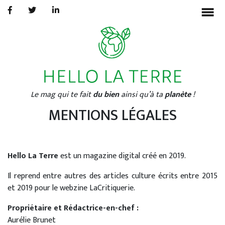
BONHEUR
ECOLOGIE
CULTURE
INTERVIEWS
▼
Le mag qui te fait
du bien
ainsi qu’à ta
planète
!
À PROPOS
MENTIONS LÉGALES
AURÉLIE BRUNET
PORTFOLIO
Hello La Terre
est un magazine digital créé en 2019.
Il reprend entre autres des articles culture écrits entre 2015
et 2019 pour le webzine LaCritiquerie.
Propriétaire et Rédactrice-en-chef :
Aurélie Brunet