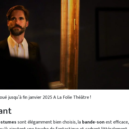
oué jusqu’à fin janvier 2025 A La Folie Théâtre !
ant
ostumes
sont élégamment bien choisis, la
bande-son
est efficace,