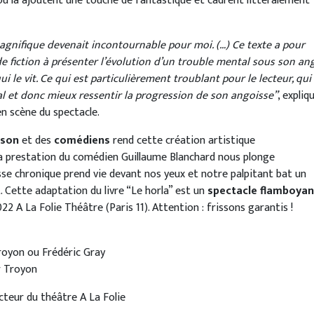
ou là ajoutent une touche de fantastique et cadrent littéralement
agnifique devenait incontournable pour moi. (…) Ce texte a pour
de fiction à présenter l’évolution d’un trouble mental sous son an
i le vit. Ce qui est particulièrement troublant pour le lecteur, qui
al et donc mieux ressentir la progression de son angoisse”
, expliq
en scène du spectacle.
son
et des
comédiens
rend cette création artistique
La prestation du comédien Guillaume Blanchard nous plonge
sse chronique prend vie devant nos yeux et notre palpitant bat un
t. Cette adaptation du livre “Le horla” est un
spectacle flamboyan
2022 A La Folie Théâtre (Paris 11). Attention : frissons garantis !
Troyon ou Frédéric Gray
r Troyon
ecteur du théâtre A La Folie