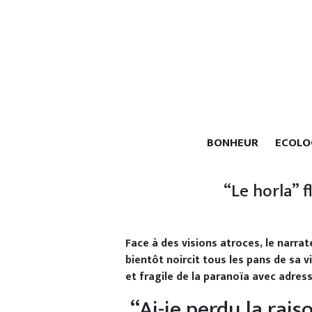
BONHEUR
ECOLO
“Le horla” 
Face à des visions atroces, le narrat
bientôt noircit tous les pans de sa v
et fragile de la paranoïa avec adress
“Ai-je perdu la rais