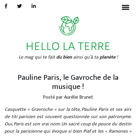
BONHEUR
ECOLOGIE
CULTURE
INTERVIEWS
▼
Le mag qui te fait
du bien
ainsi qu’à ta
planète
!
À PROPOS
AURÉLIE BRUNET
Pauline Paris, le Gavroche de la
PORTFOLIO
musique !
Posté par Aurélie Brunet
Casquette « Gravroche » sur la tête, Pauline Paris et ses airs
de titi parisien est souvent questionnée sur son patronyme.
Oui, Paris est son vrai nom. Un sacré coup de pouce du destin
pour la parisienne qui évoque si bien Piaf et les « Ramones »